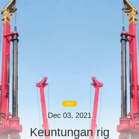
derlandse
ληνικά
日
本語
한국
العرب
हिन्दी
Türkçe
RUMAH
ndonesia
iếng Việt
ไทย
বাংলা
فارسی
PRODUK
Polski
TAMPILAN
Cina
Bagus
VR
Kualitas
Tumpukan
Hydraulic
Breaker
pemasok.
Copyright
TENTANG
©
NEWS
2010
KAMI
-
2026
Dec 03, 2021
Beijing
Sinovo
International
Keuntungan rig
&
TUR
Sinovo
Heavy
Industry