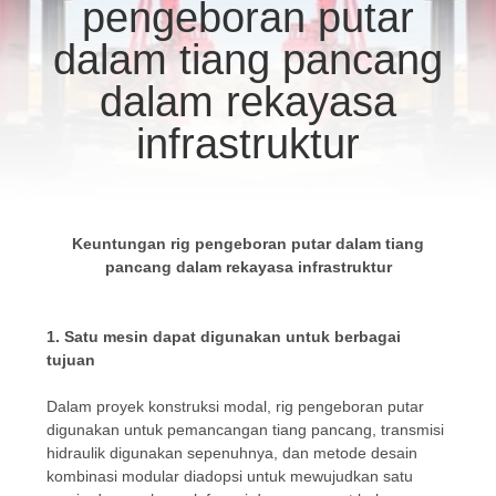
PABRIK
pengeboran putar
Co.Ltd..
All
Rights
dalam tiang pancang
Reserved.
KONTROL
dalam rekayasa
KUALITAS
infrastruktur
HUBUNGI
KAMI
Keuntungan rig pengeboran putar dalam tiang
pancang dalam rekayasa infrastruktur
NGOBROL
SEKARANG
1. Satu mesin dapat digunakan untuk berbagai
tujuan
COMPANY
Dalam proyek konstruksi modal, rig pengeboran putar
NEWS
digunakan untuk pemancangan tiang pancang, transmisi
hidraulik digunakan sepenuhnya, dan metode desain
kombinasi modular diadopsi untuk mewujudkan satu