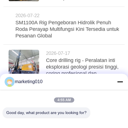
untuk Efisiensi Pondasi
2026-07-22
SM1100A Rig Pengeboran Hidrolik Penuh
Roda Perayap Multifungsi Kini Tersedia untuk
Pesanan Global
2026-07-17
Core drilling rig - Peralatan inti
eksplorasi geologi presisi tinggi,
coring profesional dan
pengujian SPT all-in-one
marketing010
Atas
4:55 AM
Good day, what product are you looking for?
Bad Request
Semua