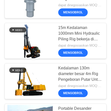
SITEMAP
Bits,Cross Cutter Core
dapat dinegosiasikan MOQ:Satu unit
Barrel
MENGOBROL
KEBIJAKAN
47
PRIVASI
Waterwell
15m Kedalaman
1000mm Mini Hydraulic
pengeboran Rig
Piling Rig bekerja di
tempat kerja dengan
dapat dinegosiasikan MOQ:1 unit
akses terbatas untuk
MENGOBROL
pengeboran mikro
Kedalaman 130m
25
diameter besar 4m Rig
Pengeboran Putar Untuk
Casing Rotator
pekerjaan Konstruksi
dapat dinegosiasikan MOQ:1 unit
TR500D dipasang di
MENGOBROL
dasar CAT asli
Portable Desander