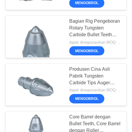
PABRIK
MENGOBROL
KONTROL
Bagian Rig Pengeboran
55
Rotary Tungsten
KUALITAS
Carbide Bullet Teeth
rig pengeboran inti
Sebagai Alat Bor Batu
dapat dinegosiasikan MOQ:Satu unit
HUBUNGI
MENGOBROL
KAMI
Produsen Cina Asli
NGOBROL
Pabrik Tungsten
Carbide Tips Auger
SEKARANG
28
Teeth China Bullet Teeth
dapat dinegosiasikan MOQ:Satu unit
Rock Bits
MENGOBROL
COMPANY
CFA peralatan
NEWS
Core Barrel dengan
Bullet Teeth, Core Barrel
dengan Roller