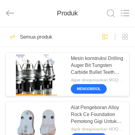
International
&
Sinovo
Produk
Heavy
Industry
Co.Ltd..
All
Rights
RUMAH
48
Reserved.
Semua produk
Tumpukan
PRODUK
Hydraulic Breaker
Mesin konstruksi Drilling
Auger Bit Tungsten
TAMPILAN
Carbide Bullet Teeth
VR
B47K22
dapat dinegosiasikan MOQ:Satu pc
MENGOBROL
68
TENTANG
Rig pengeboran
KAMI
Alat Pengeboran Alloy
Rock Ce Foundation
Rotary
Pemotong Gigi Untuk
TUR
Rig Bor Rotary
dapat dinegosiasikan MOQ:Satu unit