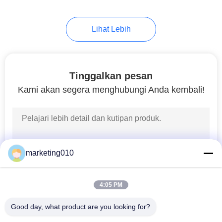
26
Lihat Lebih
Diafragma dinding
peralatan
Tinggalkan pesan
Kami akan segera menghubungi Anda kembali!
15
Rig pengeboran
marketing010
arah horisontal
4:05 PM
Good day, what product are you looking for?