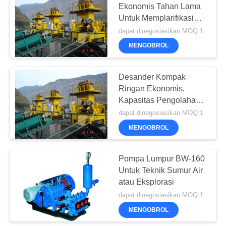
Ekonomis Tahan Lama
Untuk Memplarifikasi
33
Recover Mud
dapat dinegosiasikan MOQ:1
Hidrolik Crawler
MENGOBROL
latihan
Desander Kompak
Ringan Ekonomis,
Kapasitas Pengolahan
Tinggi, sistem
dapat dinegosiasikan MOQ:1
pengolahan Desander
MENGOBROL
27
dan Sedimen
Pompa Lumpur BW-160
Desander
Untuk Teknik Sumur Air
atau Eksplorasi
dapat dinegosiasikan MOQ:1
MENGOBROL