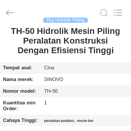
International
&
Sinovo
Heavy
Industry
Rig hidrolik Piling
Co.Ltd..
All
Rights
TH-50 Hidrolik Mesin Piling
RUMAH
Reserved.
Peralatan Konstruksi
PRODUK
Dengan Efisiensi Tinggi
TAMPILAN
Tempat asal:
Cina
VR
Nama merek:
SINOVO
Nomor model:
TH-50
TENTANG
Kuantitas min
1
KAMI
Order:
Cahaya Tinggi:
,
peralatan pondasi
mesin bor
TUR