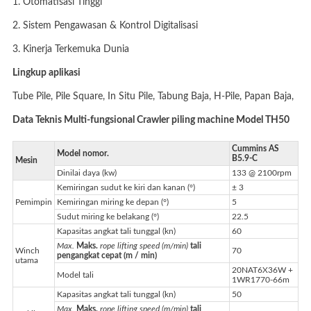
1. Otomatisasi Tinggi
2. Sistem Pengawasan & Kontrol Digitalisasi
3. Kinerja Terkemuka Dunia
Lingkup aplikasi
Tube Pile, Pile Square, In Situ Pile, Tabung Baja, H-Pile, Papan Baja,
Data Teknis Multi-fungsional Crawler piling machine Model TH50
Cummins AS
Model nomor.
B5.9-C
Mesin
Dinilai daya (kw)
133 @ 2100rpm
Kemiringan sudut ke kiri dan kanan (°)
± 3
Pemimpin
Kemiringan miring ke depan (°)
5
Sudut miring ke belakang (°)
22.5
Kapasitas angkat tali tunggal (kn)
60
Max.
Maks.
rope lifting speed (m/min)
tali
Winch
70
pengangkat cepat (m / min)
utama
20NAT6X36W +
Model tali
1WR1770-66m
Kapasitas angkat tali tunggal (kn)
50
Max.
Maks.
rope lifting speed (m/min)
tali