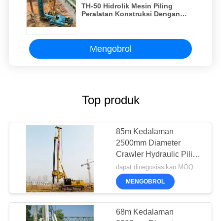
TH-50 Hidrolik Mesin Piling
Peralatan Konstruksi Dengan
Efisiensi Tinggi
Mengobrol
Top produk
85m Kedalaman
2500mm Diameter
Crawler Hydraulic Piling
Rig
dapat dinegosiasikan MOQ:1 set
MENGOBROL
68m Kedalaman