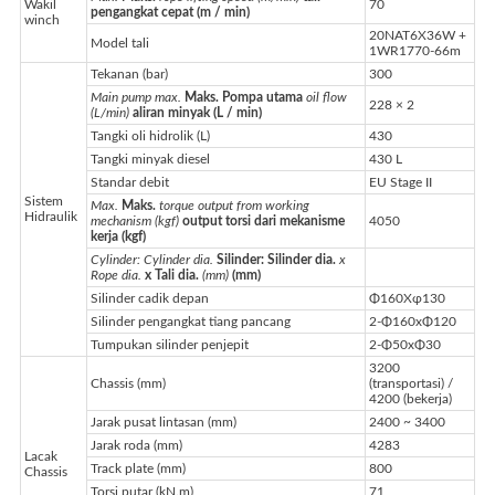
Wakil
70
pengangkat cepat (m / min)
winch
20NAT6X36W +
Model tali
1WR1770-66m
Tekanan (bar)
300
Main pump max.
Maks. Pompa utama
oil flow
228 × 2
(L/min)
aliran minyak (L / min)
Tangki oli hidrolik (L)
430
Tangki minyak diesel
430 L
Standar debit
EU Stage II
Sistem
Max.
Maks.
torque output from working
Hidraulik
mechanism (kgf)
output torsi dari mekanisme
4050
kerja (kgf)
Cylinder: Cylinder dia.
Silinder: Silinder dia.
x
Rope dia.
x Tali dia.
(mm)
(mm)
Silinder cadik depan
Φ160Xφ130
Silinder pengangkat tiang pancang
2-Φ160xΦ120
Tumpukan silinder penjepit
2-Φ50xΦ30
3200
Chassis (mm)
(transportasi) /
4200 (bekerja)
Jarak pusat lintasan (mm)
2400 ~ 3400
Jarak roda (mm)
4283
Lacak
Track plate (mm)
800
Chassis
Torsi putar (kN.m)
71