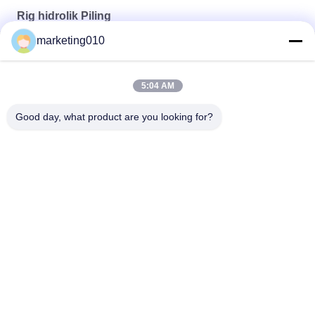
Rig hidrolik Piling
marketing010
Su Seri Multifungsi Tracked Pile Frame
Mesin penumpukan tipe loader ZF40
5:04 AM
SH5D Mesin pengeboran pencampuran tanah dalam
Good day, what product are you looking for?
Bad Request
Semua
Tumpukan Hydraulic 
Rig Pengeboran 
Breaker
Rotary
Rig Pengeboran Inti
CFA Peralatan
Waterwell 
Casing Rotator
Pengeboran Rig
Hidrolik Crawler 