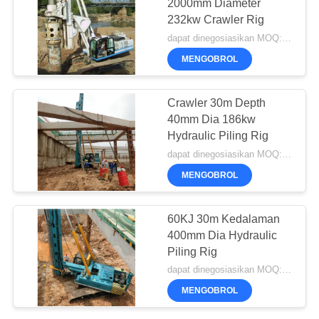
2000mm Diameter
232kw Crawler Rig
dapat dinegosiasikan MOQ:1 set
MENGOBROL
Crawler 30m Depth
40mm Dia 186kw
Hydraulic Piling Rig
dapat dinegosiasikan MOQ:1 set
MENGOBROL
60KJ 30m Kedalaman
400mm Dia Hydraulic
Piling Rig
dapat dinegosiasikan MOQ:1 set
MENGOBROL