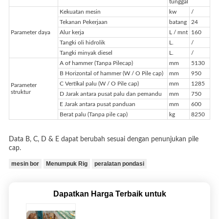
tunggal
Kekuatan mesin
kw
/
Tekanan Pekerjaan
batang
24
Parameter daya
Alur kerja
L / mnt
160
Tangki oli hidrolik
L.
/
Tangki minyak diesel
L.
/
A of hammer (Tanpa Pilecap)
mm
5130
B Horizontal of hammer (W / O Pile cap)
mm
950
C Vertikal palu (W / O Pile cap)
mm
1285
Parameter
struktur
D Jarak antara pusat palu dan pemandu
mm
750
E Jarak antara pusat panduan
mm
600
Berat palu (Tanpa pile cap)
kg
8250
Data B, C, D & E dapat berubah sesuai dengan penunjukan pile
cap.
mesin bor
Menumpuk Rig
peralatan pondasi
Dapatkan Harga Terbaik untuk