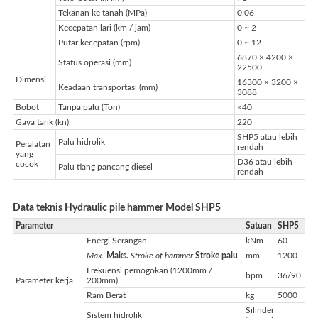
Tekanan ke tanah (MPa)
0,06
Kecepatan lari (km / jam)
0 ~ 2
Putar kecepatan (rpm)
0 ~ 12
6870 × 4200 ×
Status operasi (mm)
22500
Dimensi
16300 × 3200 ×
Keadaan transportasi (mm)
3088
Bobot
Tanpa palu (Ton)
≈40
Gaya tarik (kn)
220
SHP5 atau lebih
Palu hidrolik
Peralatan
rendah
yang
D36 atau lebih
cocok
Palu tiang pancang diesel
rendah
Data teknis Hydraulic pile hammer Model SHP5
Parameter
Satuan
SHP5
Energi Serangan
kNm
60
Max.
Maks.
Stroke of hammer
Stroke palu
mm
1200
Frekuensi pemogokan (1200mm /
bpm
36/90
Parameter kerja
200mm)
Ram Berat
kg
5000
Silinder
Sistem hidrolik