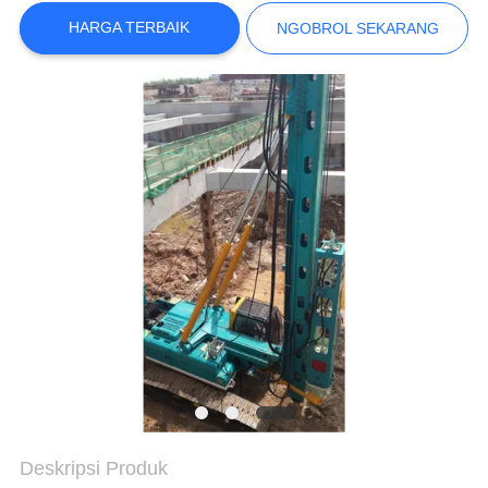
PABRIK
HARGA TERBAIK
NGOBROL SEKARANG
KONTROL
KUALITAS
HUBUNGI
KAMI
NGOBROL
SEKARANG
COMPANY
NEWS
Deskripsi Produk