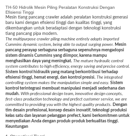
SITEMAP
TH-50 Hidrolik Mesin Piling Peralatan Konstruksi Dengan
Efisiensi Tinggi
Mesin tiang pancang crawler adalah peralatan konstruksi generasi
KEBIJAKAN
baru kami dengan efisiensi tinggi dan kualitas tinggi, yang
PRIVASI
dikembangkan untuk beradaptasi dengan teknologi konstruksi
tiang pancang pipa modern.
The multipurpose crawler piling machine entirely adopts imported
Cummins dynamic system, being able to output surging power.
Mesin
pancang perayap serbaguna serbaguna sepenuhnya mengadopsi
sistem dinamis Cummins yang diimpor, karena mampu
menghasilkan daya yang meningkat.
The mature hydraulic control
system contributes to high efficiency, energy saving and precise control.
Sistem kontrol hidraulik yang matang berkontribusi terhadap
efisiensi tinggi, hemat energi, dan kontrol presisi.
The integrated
controlling system makes the manipulation simple and easy.
Sistem
kontrol terintegrasi membuat manipulasi menjadi sederhana dan
mudah.
With professional design team, innovative design concepts,
first-class production technology and prefect customer service, we are
committed to providing you with the highest quality products.
Dengan
tim desain profesional, konsep desain inovatif, teknologi produksi
kelas satu dan layanan pelanggan prefect, kami berkomitmen untuk
menyediakan Anda dengan produk-produk berkualitas tinggi.
Keuntungan