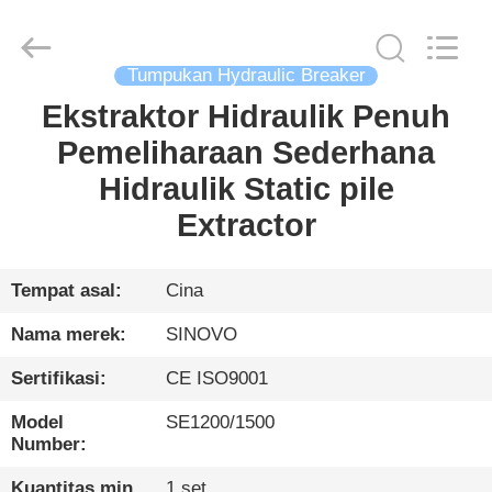
International
&
Sinovo
Heavy
Industry
Tumpukan Hydraulic Breaker
Co.Ltd..
All
Rights
Ekstraktor Hidraulik Penuh
RUMAH
Reserved.
Pemeliharaan Sederhana
PRODUK
Hidraulik Static pile
Extractor
TAMPILAN
VR
Tempat asal:
Cina
Nama merek:
SINOVO
TENTANG
Sertifikasi:
CE ISO9001
KAMI
Model
SE1200/1500
Number:
TUR
Kuantitas min
1 set