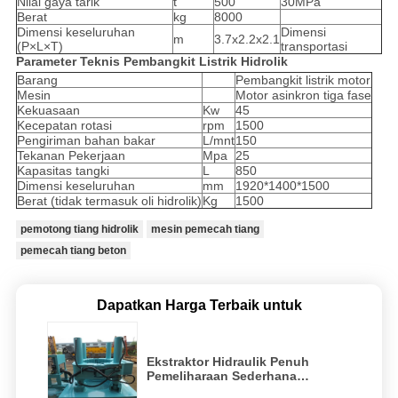
Nilai gaya tarik
t
500
30MPa
Berat
kg
8000
Dimensi keseluruhan
Dimensi
m
3.7x2.2x2.1
(P×L×T)
transportasi
Parameter Teknis Pembangkit Listrik Hidrolik
Barang
Pembangkit listrik motor
Mesin
Motor asinkron tiga fase
Kekuasaan
Kw
45
Kecepatan rotasi
rpm
1500
Pengiriman bahan bakar
L/mnt
150
Tekanan Pekerjaan
Mpa
25
Kapasitas tangki
L
850
Dimensi keseluruhan
mm
1920*1400*1500
Berat (tidak termasuk oli hidrolik)
Kg
1500
pemotong tiang hidrolik
mesin pemecah tiang
pemecah tiang beton
Dapatkan Harga Terbaik untuk
Ekstraktor Hidraulik Penuh
Pemeliharaan Sederhana
Hidraulik Static pile Extractor