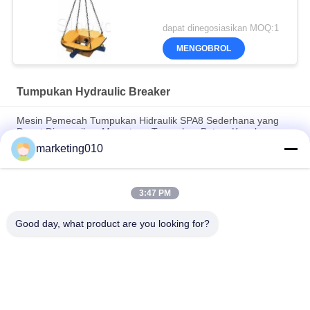
dapat dinegosiasikan MOQ:1
MENGOBROL
Tumpukan Hydraulic Breaker
Mesin Pemecah Tumpukan Hidraulik SPA8 Sederhana yang
Dapat Disesuaikan Memotong Tumpukan Beton, Kepala
Tumpukan Dengan Sertifikat CE / GOST / ISO9001
marketing010
Mesin pemisah hidraulik di pertambangan
3:47 PM
Potong Dinding Lebar 800mm Hidrolik Pile Breaker Hidrolik
Wall Breaker Wall Cutter, Break Wall atau Beam
Good day, what product are you looking for?
Bad Request
Semua
Tumpukan Hydraulic 
Rig Pengeboran 
Breaker
Rotary