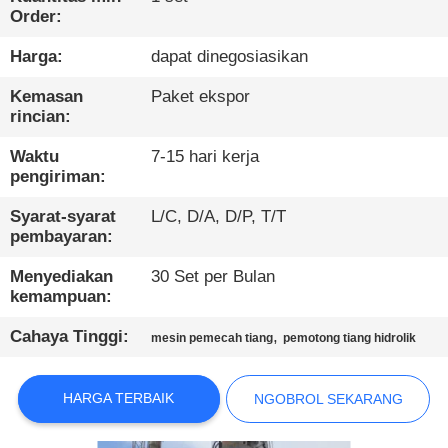
PABRIK
Order:
Harga:
dapat dinegosiasikan
KONTROL
Kemasan
Paket ekspor
KUALITAS
rincian:
Waktu
7-15 hari kerja
HUBUNGI
pengiriman:
KAMI
Syarat-syarat
L/C, D/A, D/P, T/T
pembayaran:
NGOBROL
Menyediakan
30 Set per Bulan
SEKARANG
kemampuan:
Cahaya Tinggi:
,
mesin pemecah tiang
pemotong tiang hidrolik
COMPANY
NEWS
HARGA TERBAIK
NGOBROL SEKARANG