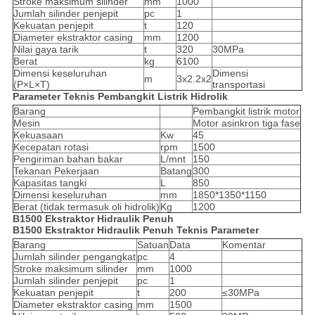
Stroke maksimum silinder
mm
1000
Jumlah silinder penjepit
pc
1
Kekuatan penjepit
t
120
Diameter ekstraktor casing
mm
1200
Nilai gaya tarik
t
320
30MPa
Berat
kg
6100
Dimensi keseluruhan
Dimensi
m
3x2.2x2
(P×L×T)
transportasi
Parameter Teknis Pembangkit Listrik Hidrolik
Barang
Pembangkit listrik motor
Mesin
Motor asinkron tiga fase
Kekuasaan
Kw
45
Kecepatan rotasi
rpm
1500
Pengiriman bahan bakar
L/mnt
150
Tekanan Pekerjaan
Batang
300
Kapasitas tangki
L
850
Dimensi keseluruhan
mm
1850*1350*1150
Berat (tidak termasuk oli hidrolik)
Kg
1200
B15
00 Ekstraktor Hidraulik Penuh
B15
00 Ekstraktor Hidraulik Penuh
Teknis
Parameter
Barang
Satuan
Data
Komentar
Jumlah silinder pengangkat
pc
4
Stroke maksimum silinder
mm
1000
Jumlah silinder penjepit
pc
1
Kekuatan penjepit
t
200
≤30MPa
Diameter ekstraktor casing
mm
1500