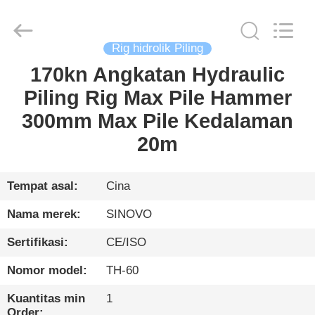
International
&
Sinovo
Heavy
Industry
Rig hidrolik Piling
Co.Ltd..
All
Rights
170kn Angkatan Hydraulic
RUMAH
Reserved.
Piling Rig Max Pile Hammer
PRODUK
300mm Max Pile Kedalaman
20m
TAMPILAN
VR
Tempat asal:
Cina
Nama merek:
SINOVO
TENTANG
Sertifikasi:
CE/ISO
KAMI
Nomor model:
TH-60
TUR
Kuantitas min
1
Order: