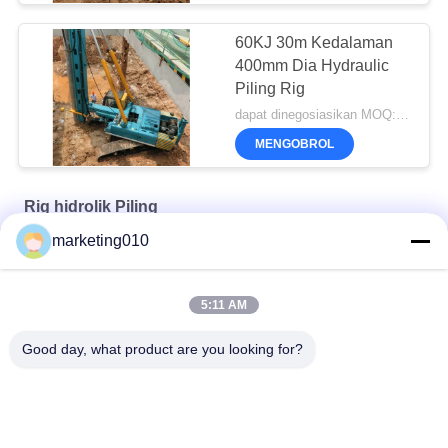
60KJ 30m Kedalaman
400mm Dia Hydraulic
Piling Rig
dapat dinegosiasikan MOQ:1 set
MENGOBROL
Rig hidrolik Piling
marketing010
Su Seri Multifungsi Tracked Pile Frame
Mesin penumpukan tipe loader ZF40
5:11 AM
SH5D Mesin pengeboran pencampuran tanah dalam
Good day, what product are you looking for?
Bad Request
Semua
Tumpukan Hydraulic 
Rig Pengeboran 