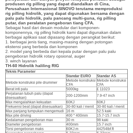
produsen rig pilling yang dapat diandalkan di Cina,
Perusahaan Internasional SINOVO terutama memproduksi
rig pilling hidrolik, yang dapat digunakan bersama dengan
palu palu hidrolik, palu pancang multi-guna, rig pilling
putar, dan peralatan pengeboran tiang CFA.
Sebagai hasil dari desain modular dari komponen-
komponennya, rig pilling hidrolik kami dapat digunakan dalam
berbagai aplikasi saat dipasang dengan perangkat berikut:
1. berbagai jenis tiang, masing-masing dengan potongan
ekstensi yang berbeda dan komponen
2. model yang berbeda dari kepala putar dengan palu palu
pengeboran hidrolik rotary opsional, auger
3. winch layanan
TH-60 Hidrolik
hal
iling
R
IG
Teknis
Parameter
Standar EURO
Standar AS
Metode konstruksi
Metode konstruksi
Metode konstruksi pile drummer
CFA
CFA
Berat inti palu
5000kg
£ 11023
Perjalanan tubuh palu (dapat
200-1200mm
7.9-47 inch
disesuaikan)
Max mengalahkan kekuatan
60KJ
60KJ
Frekuensi beat (dapat disesuaikan)
30-80 kali / menit
30-80 kali / menit
Max panjang tumpukan mengemudi
16 m
52.5 kaki
Max pile driving
400 * 400mm
15.7-15.7 inch
Kedalaman pengeboran max
30 m
98 kaki
Diameter pengeboran
400mm
15.7 inch
Torsi pengeboran maks
60KJ.m
44254lbf.ft