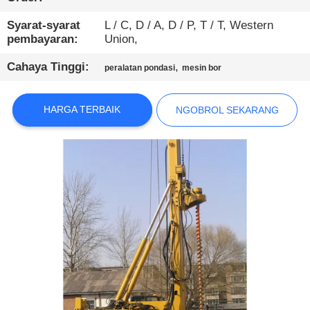
PABRIK
Syarat-syarat
L / C, D / A, D / P, T / T, Western
pembayaran:
Union,
KONTROL
Cahaya Tinggi:
,
KUALITAS
peralatan pondasi
mesin bor
HARGA TERBAIK
HUBUNGI
NGOBROL SEKARANG
KAMI
NGOBROL
SEKARANG
COMPANY
NEWS