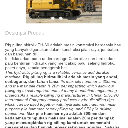
SITEMAP
KEBIJAKAN
PRIVASI
Deskripsi Produk
Rig pilling hidrolik TH-60 adalah mesin konstruksi berdesain baru
yang banyak digunakan dalam konstruksi jalan raya, jembatan,
dan bangunan dll.
Ini didasarkan pada undercarriage Caterpillar dan terdiri dari
palu benturan hidraulik yang mencakup palu, selang hidrolik,
paket daya, kepala penggerak bel.
This hydraulic pilling rig is a reliable, versatile and durable
machine.
Rig pilling hidraulik ini adalah mesin yang andal,
serbaguna, dan tahan lama.
Its max pile hammer is 300mm
and the max pile depth is 20m per impacting which allow our
pilling rig to suit requirements of many foundation engineering
projects.As a reliable pilling rig manufacturer in China, SINOVO
International Company mainly produces hydraulic pilling rigs,
which can be used together with hydraulic pile hammer, multi-
purpose pile hammer, rotary pilling rig, and CFA pile drilling
equipment.
Max pile hammer-nya adalah 300mm dan
kedalaman tumpukan maksimal adalah 20m per dampak
yang memungkinkan rig pilling kami untuk memenuhi
persyaratan dari banyak proyek rekayasa pondasi. Sebagai