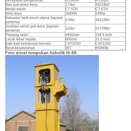
Kecepatan pengeboran
6-23rpm
6-23rpm
Max pull-down force
170kn
38218lbf
Model mesin
C7 STH
C7 STH
Nilai daya
186KW
249hp
Kekuatan tarik winch utama (lapisan
170kn
38218lbf
pertama)
Auxiliary winch pull force (lapisan
110kn
24729lbf
pertama)
Panjang sasis
4940mm
194.5 inch
Lacak lebar sepatu
800mm
31.5 inch
Kaki-kaki kendaraan beroda
CAT325D
CAT325D
Berat keseluruhan
39T
85980lb
Foto driver tumpukan hidrolik th-60: