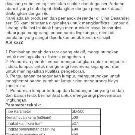
dipasang sebelum tapi sesudah shaker dan degasser.Padatan
abrasif yang tidak dapat dihilangkan dengan pengocok dapat
dihilangkan dengan itu.
Kami adalah produsen dan pemasok desander di Cina.Desander
seri SD kami terutama digunakan untuk mengklarifikasi lumpur di
lubang sirkulasi.Ini tidak hanya menurunkan biaya konstruksi
tetapi juga mengurangi pencemaran lingkungan, menjadi
peralatan yang sangat diperlukan untuk konstruksi sipil.
Aplikasi:
1.
Pemisahan tanah dan terak yang efektif, menguntungkan
untuk meningkatkan efisiensi pengeboran.
2. Pemurnian penuh lumpur, menguntungkan untuk mengontrol
indeks lumpur, untuk mengurangi fenomena kejang bor dan
untuk meningkatkan kualitas pengeboran.
3. Pengulangan penggunaan lumpur, menguntungkan untuk
menghemat bahan pembuat lumpur dan mengurangi biaya
konstruksi.
4. Pemurnian lumpur tertutup dan kandungan air yang rendah
dari bahan terak bermanfaat untuk mengurangi pencemaran
lingkungan.
Parameter teknik:
Tipe Parameter
SD-500
Kemampuan kerja (m3/jam)
500
Tingkat klarifikasi (μm)
≥27
Tingkat pemindahan pasir (%)
≥90