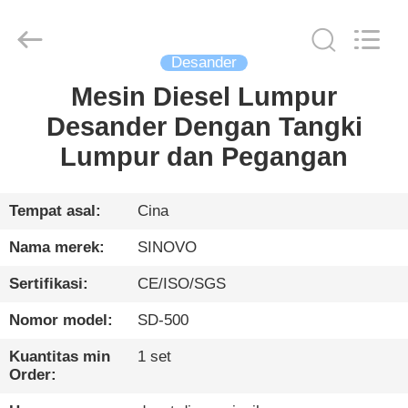
International
&
Sinovo
Heavy
Industry
Desander
Co.Ltd..
All
Rights
Mesin Diesel Lumpur
RUMAH
Reserved.
Desander Dengan Tangki
PRODUK
Lumpur dan Pegangan
TAMPILAN
Tempat asal:
Cina
VR
Nama merek:
SINOVO
Sertifikasi:
CE/ISO/SGS
TENTANG
Nomor model:
SD-500
KAMI
Kuantitas min
1 set
Order:
TUR