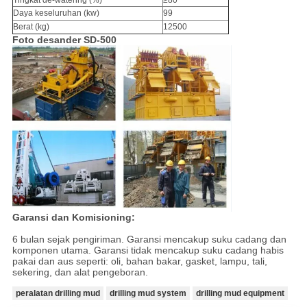
Tingkat de-watering (%)
≥80
Daya keseluruhan (kw)
99
Berat (kg)
12500
Foto desander SD-500
Garansi dan Komisioning:
6 bulan sejak pengiriman. Garansi mencakup suku cadang dan
komponen utama. Garansi tidak mencakup suku cadang habis
pakai dan aus seperti: oli, bahan bakar, gasket, lampu, tali,
sekering, dan alat pengeboran.
peralatan drilling mud
drilling mud system
drilling mud equipment