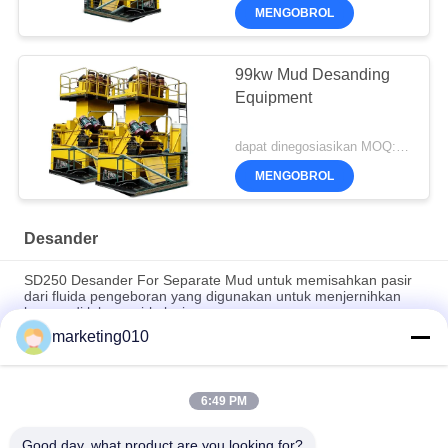
MENGOBROL
99kw Mud Desanding
Equipment
dapat dinegosiasikan MOQ:1 set
MENGOBROL
Desander
SD250 Desander For Separate Mud untuk memisahkan pasir
dari fluida pengeboran yang digunakan untuk menjernihkan
lumpur di lubang sirkulasi
marketing010
SD250 Separation Cyclone Desander With Screen Fored Pile
Construction
6:49 PM
Kapasitas Pemrosesan Tinggi Desander Compact Untuk
Konstruksi Beradab dan Konstruksi HDD
Good day, what product are you looking for?