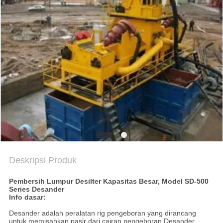
SITEMAP
KEBIJAKAN
PRIVASI
Deskripsi Produk
Pembersih Lumpur Desilter Kapasitas Besar, Model SD-500
Series Desander
Info dasar:
Desander adalah peralatan rig pengeboran yang dirancang
untuk memisahkan pasir dari cairan pengeboran.Desander