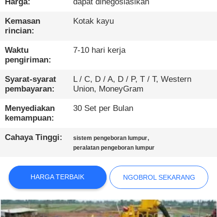
PABRIK
Harga:
dapat dinegosiasikan
Kemasan
Kotak kayu
rincian:
KONTROL
KUALITAS
Waktu
7-10 hari kerja
pengiriman:
HUBUNGI
Syarat-syarat
L / C, D / A, D / P, T / T, Western
pembayaran:
Union, MoneyGram
KAMI
Menyediakan
30 Set per Bulan
kemampuan:
NGOBROL
Cahaya Tinggi:
,
sistem pengeboran lumpur
SEKARANG
peralatan pengeboran lumpur
COMPANY
HARGA TERBAIK
NGOBROL SEKARANG
NEWS