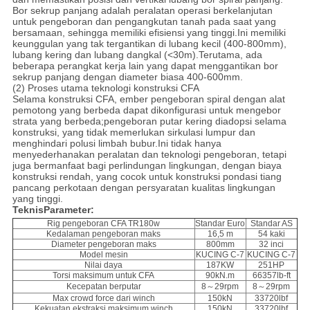
Bor sekrup panjang adalah peralatan operasi berkelanjutan
untuk pengeboran dan pengangkutan tanah pada saat yang
bersamaan, sehingga memiliki efisiensi yang tinggi.Ini memiliki
keunggulan yang tak tergantikan di lubang kecil (400-800mm),
lubang kering dan lubang dangkal (<30m).Terutama, ada
beberapa perangkat kerja lain yang dapat menggantikan bor
sekrup panjang dengan diameter biasa 400-600mm.
(2) Proses utama teknologi konstruksi CFA
Selama konstruksi CFA, ember pengeboran spiral dengan alat
pemotong yang berbeda dapat dikonfigurasi untuk mengebor
strata yang berbeda;pengeboran putar kering diadopsi selama
konstruksi, yang tidak memerlukan sirkulasi lumpur dan
menghindari polusi limbah bubur.Ini tidak hanya
menyederhanakan peralatan dan teknologi pengeboran, tetapi
juga bermanfaat bagi perlindungan lingkungan, dengan biaya
konstruksi rendah, yang cocok untuk konstruksi pondasi tiang
pancang perkotaan dengan persyaratan kualitas lingkungan
yang tinggi.
Teknis
Parameter:
Rig pengeboran CFA TR180w
Standar Euro
Standar AS
Kedalaman pengeboran maks
16,5 m
54 kaki
Diameter pengeboran maks
800mm
32 inci
Model mesin
KUCING C-7
KUCING C-7
Nilai daya
187KW
251HP
Torsi maksimum untuk CFA
90kN.m
66357lb-ft
Kecepatan berputar
8～29rpm
8～29rpm
Max crowd force dari winch
150kN
33720lbf
Kekuatan ekstraksi maksimum winch
150kN
33720lbf