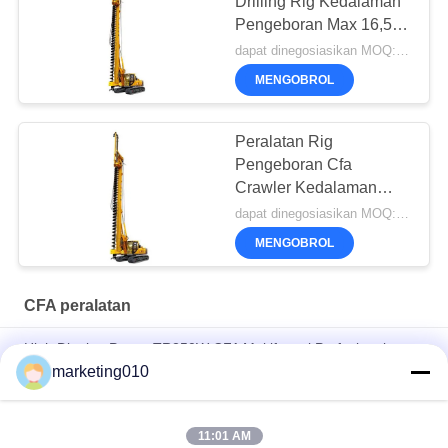
Drilling Rig Kedalaman
Pengeboran Max 16,5 m
Untuk Tumpukan
dapat dinegosiasikan MOQ:1 set
Pondasi
MENGOBROL
Peralatan Rig
Pengeboran Cfa
Crawler Kedalaman
26m
dapat dinegosiasikan MOQ:1 set
MENGOBROL
CFA peralatan
High Digging Power TR250W CFA Multifungsi Profesional
Hidrolik Hammer Pengeboran Rotary Rig Pile Driver
marketing010
Perangkat Pengeboran Long Auger Lanjutan
11:01 AM
Pekerjaan Konstruksi 800mm Borehole Diameter Foundation