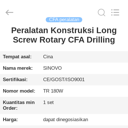
International
&
Sinovo
Heavy
Industry
CFA peralatan
Co.Ltd..
All
Rights
Peralatan Konstruksi Long
RUMAH
Reserved.
Screw Rotary CFA Drilling
PRODUK
Tempat asal:
Cina
TAMPILAN
Nama merek:
SINOVO
VR
Sertifikasi:
CE/GOST/ISO9001
Nomor model:
TR 180W
TENTANG
KAMI
Kuantitas min
1 set
Order:
TUR
Harga:
dapat dinegosiasikan