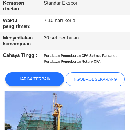
PABRIK
Kemasan
Standar Ekspor
rincian:
KONTROL
Waktu
7-10 hari kerja
pengiriman:
KUALITAS
Menyediakan
30 set per bulan
kemampuan:
HUBUNGI
Cahaya Tinggi:
,
KAMI
Peralatan Pengeboran CFA Sekrup Panjang
Peralatan Pengeboran Rotary CFA
NGOBROL
HARGA TERBAIK
NGOBROL SEKARANG
SEKARANG
COMPANY
NEWS