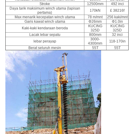
Stroke
12500mm
492 inci
Daya tarik maksimum winch utama (lapisan
170kN
£ 38216f
pertama)
Max menarik kecepatan winch utama
78 m/mnt
256 kaki/mnt
Garis kawat winch utama
Φ26mm
Φ1.0in
KUCING
KUCING
Kaki-kaki kendaraan beroda
325D
325D
Lacak lebar sepatu
800mm
32 inci
3000-
lebar perayap
118-170in
4300mm
Berat seluruh mesin
55T
55T