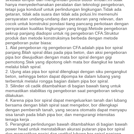
hanya menyederhanakan peralatan dan teknologi pengeboran,
tetapi juga kondusif untuk perlindungan lingkungan.Tidak ada
getaran, tidak ada suara dan tidak ada polusi.Ini memenuhi
persyaratan undang-undang dan peraturan yang relevan, dan
cocok untuk konstruksi pondasi tiang pancang perkotaan dengan
persyaratan kualitas lingkungan yang tinggi.Metode pengeboran
sekrup panjang diadopsi untuk rig pengeboran CFA.Struktur
produk dan metode konstruksinya berbeda dengan metode
pengeboran putar biasa:
1. Alat pengeboran rig pengeboran CFA adalah pipa bor spiral
panjang.Bilah spiral dilas pada pipa beton, dan aksi pengeboran
pipa bor diwujudkan dengan mata bor spiral dengan gigi
pemotong.Stek yang dipotong oleh mata bor diangkut ke tanah
melalui bilah spiral.
2. Ujung atas pipa bor spiral dilengkapi dengan siku pengangkut
beton, sehingga beton dapat dipompa ke dalam lubang yang
terbentuk melalui rongga bagian dalam pipa bor spiral.
3. Silinder oli cadik ditambahkan di bagian bawah tiang untuk
memastikan stabilitas rig pengeboran saat pengeboran sekrup
dilakukan.
4. Karena pipa bor spiral dapat mengeluarkan tanah dari lubang
bersama dengan bilah spiral saat mengebor, bor dilengkapi
dengan pembersih tanah, yang secara otomatis dapat menyapu
sisa tanah pada bilah pipa bor, dan mengurangi intensitas
tenaga kerja .
5. Perangkat perlindungan bawah ditambahkan di bagian bawah
power head untuk menstabilkan akurasi putaran pipa bor spiral
dan memastikan posisi dan vertikal lubang bor spiral panjang.