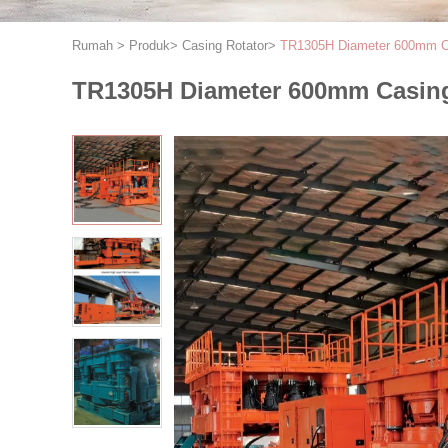
Rumah
>
Produk
>
Casing Rotator
>
TR1305H Diameter 600mm Ca
TR1305H Diameter 600mm Casing