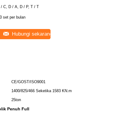
 / C, D / A, D / P, T / T
0 set per bulan
Hubungi sekarang
CE/GOST/ISO9001
1400/825/466 Seketika 1583 KN.m
25ton
lik Penuh Full