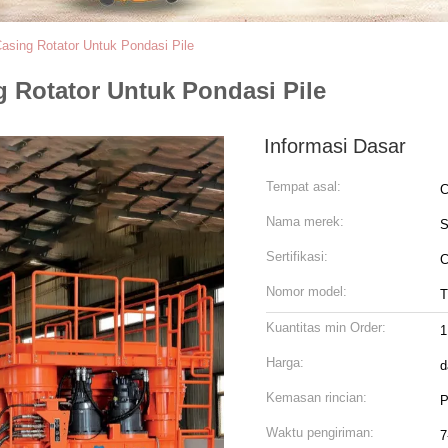
sing Rotator Untuk Pondasi Pile
 Rotator Untuk Pondasi Pile
Informasi Dasar
Tempat asal:
C
Nama merek:
Sertifikasi:
C
Nomor model:
T
Kuantitas min Order:
1
Harga:
d
Kemasan rincian:
P
Waktu pengiriman:
7