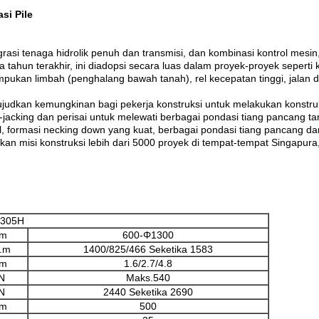
si Pile
rasi tenaga hidrolik penuh dan transmisi, dan kombinasi kontrol mesin
tahun terakhir, ini diadopsi secara luas dalam proyek-proyek seperti
pukan limbah (penghalang bawah tanah), rel kecepatan tinggi, jalan 
ujudkan kemungkinan bagi pekerja konstruksi untuk melakukan konstru
acking dan perisai untuk melewati berbagai pondasi tiang pancang tanp
l, formasi necking down yang kuat, berbagai pondasi tiang pancang dan 
ikan misi konstruksi lebih dari 5000 proyek di tempat-tempat Singapur
305H
m
600-Φ1300
.m
1400/825/466 Seketika 1583
pm
1.6/2.7/4.8
N
Maks.540
N
2440 Seketika 2690
m
500