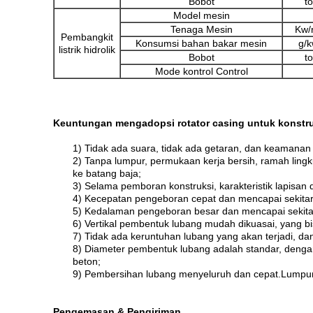
Bobot
t
Model mesin
Tenaga Mesin
Kw/
Pembangkit
Konsumsi bahan bakar mesin
g/
listrik hidrolik
Bobot
t
Mode kontrol Control
Keuntungan mengadopsi rotator casing untuk konstr
1) Tidak ada suara, tidak ada getaran, dan keamanan 
2) Tanpa lumpur, permukaan kerja bersih, ramah ling
ke batang baja;
3) Selama pemboran konstruksi, karakteristik lapisan
4) Kecepatan pengeboran cepat dan mencapai sekita
5) Kedalaman pengeboran besar dan mencapai sekitar
6) Vertikal pembentuk lubang mudah dikuasai, yang bi
7) Tidak ada keruntuhan lubang yang akan terjadi, da
8) Diameter pembentuk lubang adalah standar, denga
beton;
9) Pembersihan lubang menyeluruh dan cepat.Lumpur p
Pengemasan & Pengiriman