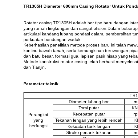
TR1305H Diameter 600mm Casing Rotator Untuk Ponda
Rotator casing TR1305H adalah bor tipe baru dengan integ
yang ramah lingkungan dan sangat efisien.Dalam beberapa 
artikulasi kandang lubang pondasi dalam, pembersihan tum
perkuatan bendungan waduk.
Keberhasilan penelitian metode proses baru ini telah mew
kontinu bawah tanah, serta kemungkinan terowongan pipa-j
dan batu besar, formasi gua, lapisan pasir hisap yang teba
Metode konstruksi rotator casing telah berhasil menyelesa
dan Tianjin.
Parameter teknik
TR1
Diameter lubang bor
m
Torsi putar
KN
Kecepatan putar
r
Perangkat
yang
Tekanan lengan yang lebih rendah
K
berfungsi
Kekuatan tarik lengan
K
Stroke penarik tekanan
m