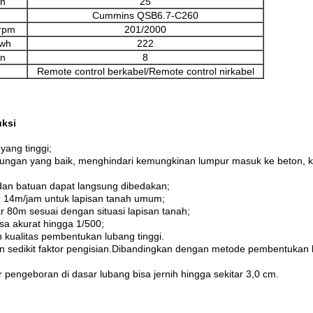
on
25
Cummins QSB6.7-C260
rpm
201/2000
kwh
222
on
8
Remote control berkabel/Remote control nirkabel
uksi
yang tinggi;
kungan yang baik, menghindari kemungkinan lumpur masuk ke beton, kua
 dan batuan dapat langsung dibedakan;
r 14m/jam untuk lapisan tanah umum;
 80m sesuai dengan situasi lapisan tanah;
sa akurat hingga 1/500;
n kualitas pembentukan lubang tinggi.
n sedikit faktor pengisian.Dibandingkan dengan metode pembentukan
engeboran di dasar lubang bisa jernih hingga sekitar 3,0 cm.