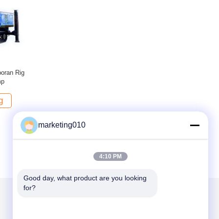
oran Rig
mp
g
marketing010
4:10 PM
Good day, what product are you looking 
for?
Kirimkan Kami