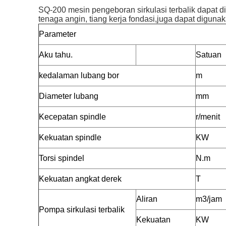
SQ-200 mesin pengeboran sirkulasi terbalik dapat 
tenaga angin, tiang kerja fondasi,juga dapat digu
Parameter
Aku tahu.
Satuan
kedalaman lubang bor
m
Diameter lubang
mm
Kecepatan spindle
r/menit
Kekuatan spindle
KW
Torsi spindel
N.m
Kekuatan angkat derek
T
Aliran
m3/jam
Pompa sirkulasi terbalik
Kekuatan
KW