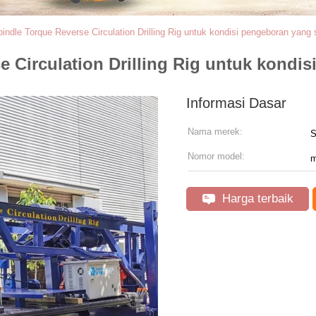
ndle Torque Reverse Circulation Drilling Rig untuk kondisi pengeboran yang s
 Circulation Drilling Rig untuk kondis
Informasi Dasar
Nama merek:
Nomor model:
m
Harga terbaik