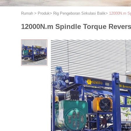
Rumah
>
Produk
>
Rig Pengeboran Sirkulasi Balik
>
12000N.m Spi
12000N.m Spindle Torque Reverse