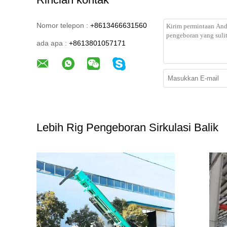
Nomor telepon :
+8613466631560
ada apa :
+8613801057171
Lebih Rig Pengeboran Sirkulasi Balik