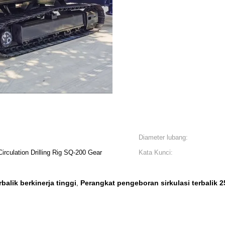
Diameter lubang:
rculation Drilling Rig SQ-200 Gear
Kata Kunci:
balik berkinerja tinggi
Perangkat pengeboran sirkulasi terbalik 
,