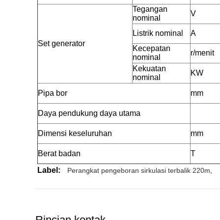
Tegangan
V
nominal
Listrik nominal
A
Set generator
Kecepatan
r/menit
nominal
Kekuatan
KW
nominal
Pipa bor
mm
Daya pendukung daya utama
Dimensi keseluruhan
mm
Berat badan
T
Label:
Perangkat pengeboran sirkulasi terbalik 220m
,
Rincian kontak