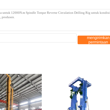
mengirimkan
permintaan