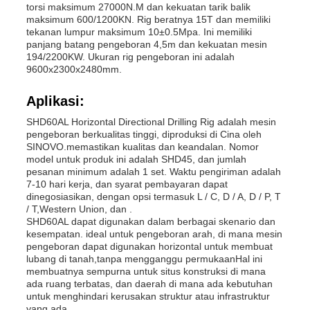
torsi maksimum 27000N.M dan kekuatan tarik balik
maksimum 600/1200KN. Rig beratnya 15T dan memiliki
tekanan lumpur maksimum 10±0.5Mpa. Ini memiliki
panjang batang pengeboran 4,5m dan kekuatan mesin
194/2200KW. Ukuran rig pengeboran ini adalah
9600x2300x2480mm.
Aplikasi:
SHD60AL Horizontal Directional Drilling Rig adalah mesin
pengeboran berkualitas tinggi, diproduksi di Cina oleh
SINOVO.memastikan kualitas dan keandalan. Nomor
model untuk produk ini adalah SHD45, dan jumlah
pesanan minimum adalah 1 set. Waktu pengiriman adalah
7-10 hari kerja, dan syarat pembayaran dapat
dinegosiasikan, dengan opsi termasuk L / C, D / A, D / P, T
/ T,Western Union, dan .
SHD60AL dapat digunakan dalam berbagai skenario dan
kesempatan. ideal untuk pengeboran arah, di mana mesin
pengeboran dapat digunakan horizontal untuk membuat
lubang di tanah,tanpa mengganggu permukaanHal ini
membuatnya sempurna untuk situs konstruksi di mana
ada ruang terbatas, dan daerah di mana ada kebutuhan
untuk menghindari kerusakan struktur atau infrastruktur
yang ada.