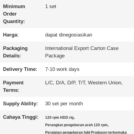
Minimum
1 set
TUR
Order
Quantity:
PABRIK
Harga:
dapat dinegosiasikan
KONTROL
Packaging
International Export Carton Case
Details:
Package
KUALITAS
Delivery Time:
7-10 work days
HUBUNGI
Payment
L/C, D/A, D/P, T/T, Western Union,
Terms:
KAMI
Supply Ability:
30 set per month
NGOBROL
Cahaya Tinggi:
,
120 rpm HDD rig
,
Perangkat pengeboran arah 120 rpm
SEKARANG
Peralatan pengeboran hdd Produsen terkemuka