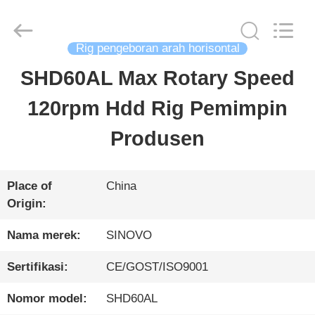
Sinovo
International
&
Sinovo
Rig pengeboran arah horisontal
Heavy
Industry
SHD60AL Max Rotary Speed
RUMAH
Co.Ltd..
All
Rights
120rpm Hdd Rig Pemimpin
Reserved.
PRODUK
Produsen
TAMPILAN
Place of
China
Origin:
VR
Nama merek:
SINOVO
TENTANG
Sertifikasi:
CE/GOST/ISO9001
KAMI
Nomor model:
SHD60AL