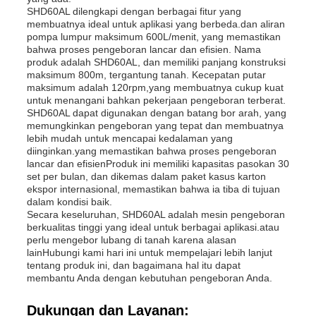
SHD60AL dilengkapi dengan berbagai fitur yang
membuatnya ideal untuk aplikasi yang berbeda.dan aliran
pompa lumpur maksimum 600L/menit, yang memastikan
bahwa proses pengeboran lancar dan efisien. Nama
produk adalah SHD60AL, dan memiliki panjang konstruksi
maksimum 800m, tergantung tanah. Kecepatan putar
maksimum adalah 120rpm,yang membuatnya cukup kuat
untuk menangani bahkan pekerjaan pengeboran terberat.
SHD60AL dapat digunakan dengan batang bor arah, yang
memungkinkan pengeboran yang tepat dan membuatnya
lebih mudah untuk mencapai kedalaman yang
diinginkan.yang memastikan bahwa proses pengeboran
lancar dan efisienProduk ini memiliki kapasitas pasokan 30
set per bulan, dan dikemas dalam paket kasus karton
ekspor internasional, memastikan bahwa ia tiba di tujuan
dalam kondisi baik.
Secara keseluruhan, SHD60AL adalah mesin pengeboran
berkualitas tinggi yang ideal untuk berbagai aplikasi.atau
perlu mengebor lubang di tanah karena alasan
lainHubungi kami hari ini untuk mempelajari lebih lanjut
tentang produk ini, dan bagaimana hal itu dapat
membantu Anda dengan kebutuhan pengeboran Anda.
Dukungan dan Layanan: