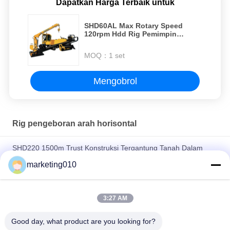
Dapatkan Harga Terbaik untuk
SHD60AL Max Rotary Speed
120rpm Hdd Rig Pemimpin
Produsen
MOQ：
1 set
Mengobrol
Rig pengeboran arah horisontal
SHD220 1500m Trust Konstruksi Tergantung Tanah Dalam
Produsen Mesin Pengeboran Arah Horizontal
marketing010
SHD35 Fleksibel Ringan Horisontal Pengeboran Berarah Untuk
Pembangunan Perkotaan
3:27 AM
Efisien SHD6 Hydraulic Horizontal Directional Drilling Rig Max
Good day, what product are you looking for?
Torque 2000N.M