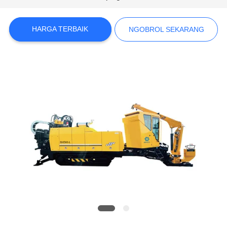
COMPANY
HARGA TERBAIK
NGOBROL SEKARANG
NEWS
SITEMAP
KEBIJAKAN
PRIVASI