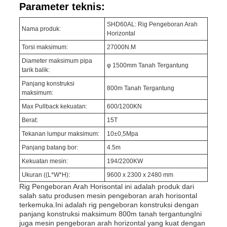
Parameter teknis:
SHD60AL: Rig Pengeboran Arah
Nama produk:
Horizontal
Torsi maksimum:
27000N.M
Diameter maksimum pipa
φ 1500mm Tanah Tergantung
tarik balik:
Panjang konstruksi
800m Tanah Tergantung
maksimum:
Max Pullback kekuatan:
600/1200KN
Berat:
15T
Tekanan lumpur maksimum:
10±0,5Mpa
Panjang batang bor:
4.5m
Kekuatan mesin:
194/2200KW
Ukuran ((L*W*H):
9600 x 2300 x 2480 mm
Rig Pengeboran Arah Horisontal ini adalah produk dari
salah satu produsen mesin pengeboran arah horisontal
terkemuka.Ini adalah rig pengeboran konstruksi dengan
panjang konstruksi maksimum 800m tanah tergantungIni
juga mesin pengeboran arah horizontal yang kuat dengan