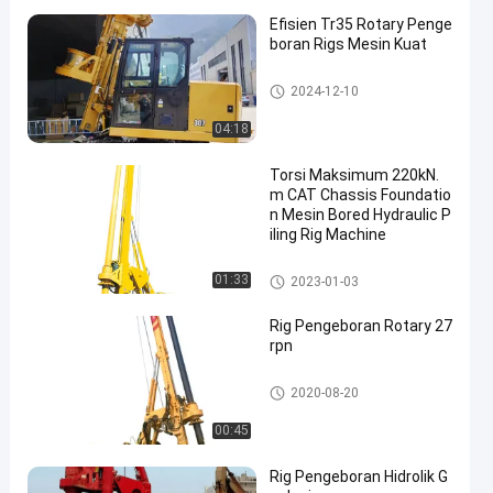
Efisien Tr35 Rotary Penge
boran Rigs Mesin Kuat
Rig pengeboran Rotary
2024-12-10
04:18
Torsi Maksimum 220kN.
m CAT Chassis Foundatio
n Mesin Bored Hydraulic P
iling Rig Machine
Rig pengeboran Rotary
01:33
2023-01-03
Rig Pengeboran Rotary 27
rpn
Rig pengeboran Rotary
2020-08-20
00:45
Rig Pengeboran Hidrolik G