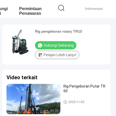
ungi
Permintaan
Indonesian
i
Penawaran
Rig pengeboran rotary TR10
Hubungi Sekarang
Pelajari Lebih Lanjut
Video terkait
Rig Pengeboran Putar TR
60
Rig pengeboran Rotary
2025-11-05
01:35