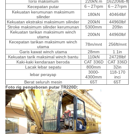
Torsi maksimum
220kN.m
162206lb-ft
6～27rpm
6～27rpm
Kecepatan putar
Kekuatan kerumunan maksimum
180kN
40464lbf
silinder
Kekuatan ekstraksi maksimum silinder
200kN
44960lbf
Stroke maksimum silinder kerumunan
5300mm
209in
Kekuatan tarikan maksimum winch
200kN
44960lbf
utama
Kecepatan tarikan maksimum winch
78m/mnt
256ft/mnt
utama
Garis kawat winch utama
28mm
1.1in
Kekuatan tarik maksimal winch bantu
110kN
24728lbf
Kaki-kaki kendaraan beroda
CAT 336D
CAT 336D
Lacak lebar sepatu
800mm
32in
3000-
118-170
lebar perayap
4300mm
inci
Berat seluruh mesin
65T
65T
Foto rig pengeboran putar TR220D: