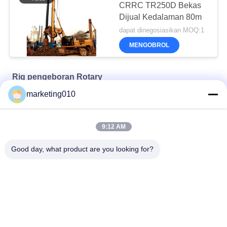
CRRC TR250D Bekas
Dijual Kedalaman 80m
dapat dinegosiasikan MOQ:1
MENGOBROL
Rig pengeboran Rotary
marketing010
Rig Pengeboran Putar TR60
Rig pengeboran rotary TR10
9:12 AM
Efisien Tr35 Rotary Pengeboran Rigs Mesin Kuat
Good day, what product are you looking for?
Bad Request
Semua
Tumpukan Hydraulic 
Rig Pengeboran 
Breaker
Rotary