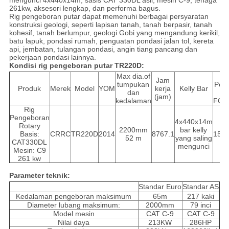
mengunci 4x440x14m, sasis CAT 330DL asli, mesin C-9, tenaga
261kw, aksesori lengkap, dan performa bagus.
Rig pengeboran putar dapat memenuhi berbagai persyaratan
konstruksi geologi, seperti lapisan tanah, tanah berpasir, tanah
kohesif, tanah berlumpur, geologi Gobi yang mengandung kerikil,
batu lapuk, pondasi rumah, penguatan pondasi jalan tol, kereta
api, jembatan, tulangan pondasi, angin tiang pancang dan
pekerjaan pondasi lainnya.
Kondisi rig pengeboran putar TR220D:
Max dia.of
H
Jam
tumpukan
Pel
Produk
Merek
Model
YOM
kerja
Kelly Bar
dan
Ti
(jam)
kedalaman
FOB
Rig
Pengeboran
4x440x14m
Rotary
2200mm
bar kelly
Basis:
CRRC
TR220D
2014
8767.1
156.
52 m
yang saling
CAT330DL
mengunci
Mesin: C9
261 kw
Parameter teknik:
Standar Euro
Standar AS
Kedalaman pengeboran maksimum
65m
217 kaki
Diameter lubang maksimum:
2000mm
79 inci
Model mesin
CAT C-9
CAT C-9
Nilai daya
213KW
286HP