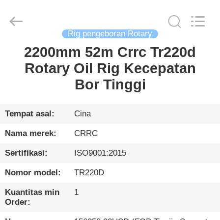
International
&
Sinovo
Heavy
Industry
Rig pengeboran Rotary
Co.Ltd..
All
Rights
2200mm 52m Crrc Tr220d
RUMAH
Reserved.
Rotary Oil Rig Kecepatan
PRODUK
Bor Tinggi
TAMPILAN
Tempat asal:
Cina
VR
Nama merek:
CRRC
Sertifikasi:
ISO9001:2015
TENTANG
Nomor model:
TR220D
KAMI
Kuantitas min
1
Order:
TUR