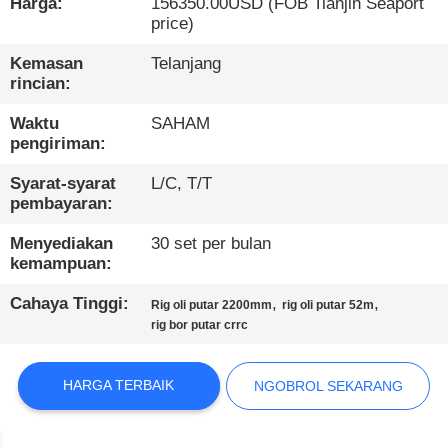
PABRIK
Harga:
156350.00USD (FOB Tianjin Seaport
price)
Kemasan
Telanjang
KONTROL
rincian:
KUALITAS
Waktu
SAHAM
pengiriman:
HUBUNGI
Syarat-syarat
L/C, T/T
KAMI
pembayaran:
Menyediakan
30 set per bulan
NGOBROL
kemampuan:
SEKARANG
Cahaya Tinggi:
,
,
Rig oli putar 2200mm
rig oli putar 52m
rig bor putar crrc
COMPANY
NEWS
HARGA TERBAIK
NGOBROL SEKARANG