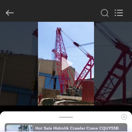
derlandse
ληνικά
日
本語
한국
العرب
हिन्दी
Türkçe
RUMAH
ndonesia
iếng Việt
ไทย
বাংলা
فارسی
PRODUK
Polski
TAMPILAN
Cina
Bagus
VR
Kualitas
Tumpukan
Hydraulic
Breaker
pemasok.
Copyright
TENTANG
©
2010
KAMI
-
2026
Beijing
Sinovo
International
&
TUR
Sinovo
Hot Sale Hidrolik Crawler Crane CQUY55B
Heavy
Industry