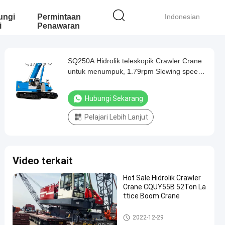
ungi
Permintaan
Indonesian
i
Penawaran
SQ250A Hidrolik teleskopik Crawler Crane
untuk menumpuk, 1.79rpm Slewing speed
3m Lifting range
Hubungi Sekarang
Pelajari Lebih Lanjut
Video terkait
Hot Sale Hidrolik Crawler
Crane CQUY55B 52Ton La
ttice Boom Crane
Hidrolik Crawler Crane
2022-12-29