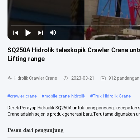
SQ250A Hidrolik teleskopik Crawler Crane u
Lifting range
Hidrolik Crawler Crane
2023-03-21
912 pandangan
#
crawler crane
#
mobile crane hidrolik
#
Truk Hidrolik Crane
Derek Perayap Hidraulik SQ250A untuk tiang pancang, kecepatan 
Crane adalah sejenis produk generasi baru.Terutama digunakan un
Pesan dari pengunjung