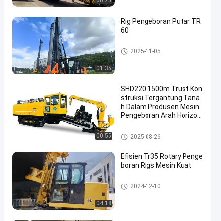
00:25
Rig Pengeboran Putar TR
60
Rig pengeboran Rotary
2025-11-05
01:35
SHD220 1500m Trust Kon
struksi Tergantung Tana
h Dalam Produsen Mesin
Pengeboran Arah Horizon
tal
Rig pengeboran arah horisont
00:55
2025-08-26
al
Efisien Tr35 Rotary Penge
boran Rigs Mesin Kuat
Rig pengeboran Rotary
2024-12-10
04:18