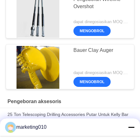
Overshot
dapat dinegosiasikan MOQ:1 potong
MENGOBROL
Bauer Clay Auger
dapat dinegosiasikan MOQ:1 potong
MENGOBROL
Pengeboran aksesoris
25 Ton Telescoping Drilling Accessories Putar Untuk Kelly Bar
marketing010
Betek Bit Foundation Medium Hardness Rock Drilling Bucket
Round Shank Chisel Teeth Rotary Cutter Pick