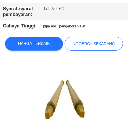
PABRIK
Syarat-syarat
T/T & L/C
pembayaran:
KONTROL
Cahaya Tinggi:
,
pipa bor
pengeboran alat
KUALITAS
HARGA TERBAIK
NGOBROL SEKARANG
HUBUNGI
KAMI
NGOBROL
SEKARANG
COMPANY
NEWS