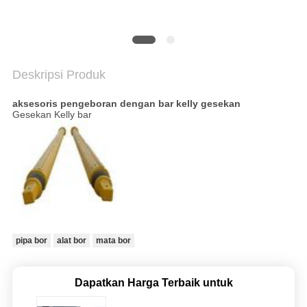
SITEMAP
KEBIJAKAN
PRIVASI
Deskripsi Produk
aksesoris pengeboran dengan bar kelly gesekan
Gesekan Kelly bar
pipa bor
alat bor
mata bor
Dapatkan Harga Terbaik untuk