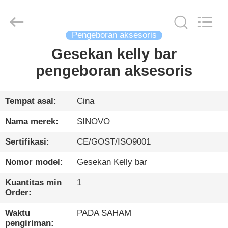
International
&
Sinovo
Heavy
Industry
Pengeboran aksesoris
Co.Ltd..
All
Rights
Gesekan kelly bar
RUMAH
Reserved.
pengeboran aksesoris
PRODUK
Tempat asal:
Cina
TAMPILAN
Nama merek:
SINOVO
VR
Sertifikasi:
CE/GOST/ISO9001
Nomor model:
Gesekan Kelly bar
TENTANG
KAMI
Kuantitas min
1
Order:
TUR
Waktu
PADA SAHAM
pengiriman: